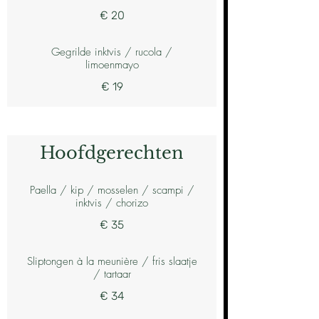
€ 20
Gegrilde inktvis / rucola /
limoenmayo
€ 19
Hoofdgerechten
Paella / kip / mosselen / scampi /
inktvis / chorizo
€ 35
Sliptongen à la meunière / fris slaatje
/ tartaar
€ 34