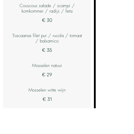
Couscous salade / scampi /
komkommer / radijs / feta
€ 30
Toscaanse filet pur / rucola / tomaat
/ balsamico
€ 35
Mosselen natuur
€ 29
Mosselen witte wijn
€ 31
Mosselen lookroom
€ 31