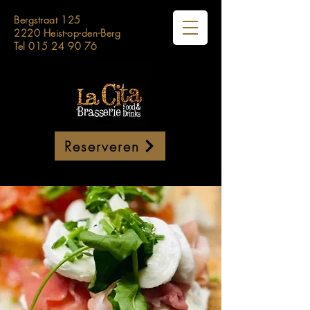
Bergstraat 125
2220 Heist-op-den-Berg
Tel
015 24 90 76
Reserveren